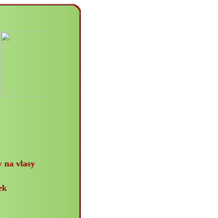
 na vlasy
ek