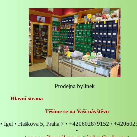
Prodejna bylinek
Hlavní strana
Těšíme se na Vaší návštěvu
• Igel • Haškova 5, Praha 7 • +420602879152 / +42060
•