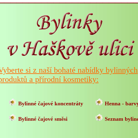
Vyberte si z naší bohaté nabídky bylinných
produktů a přírodní kosmetiky:
Bylinné čajové koncentráty
Henna - barvy
Bylinné čajové směsi
Seznam bylin