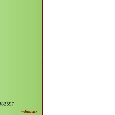
2382597
webmaster