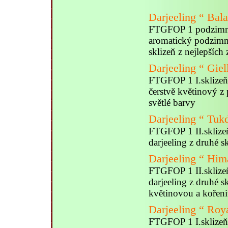
Darjeeling “ Bal
FTGFOP 1 podzimní
aromatický podzimní
sklizeň z nejlepších
Darjeeling “ Giel
FTGFOP 1 I.sklizeň
čerstvě květinový z 
světlé barvy
Darjeeling “ Tuk
FTGFOP 1 II.sklize
darjeeling z druhé s
Darjeeling “ Him
FTGFOP 1 II.sklize
darjeeling z druhé s
květinovou a kořeni
Darjeeling “ Roy
FTGFOP 1 I.sklizeň