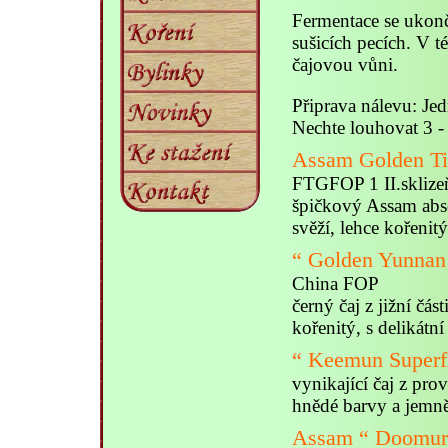
Fermentace se ukon
sušicích pecích. V té
čajovou vůni.
Připrava nálevu: Jed
Nechte louhovat 3 -
Assam Golden Ti
FTGFOP 1 II.sklize
špičkový Assam absol
svěží, lehce kořenit
“ Golden Yunnan
China FOP
černý čaj z jižní čás
kořenitý, s delikátn
“ Keemun Superf
vynikající čaj z pro
hnědé barvy a jemně
Assam “ Doomur