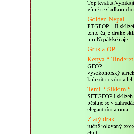
Top kvalita.Vynikají
vůně se sladkou chu
Golden Nepal
FTGFOP 1 II.sklize
tento čaj z druhé sk
pro Nepálské čaje
Grusia OP
Kenya “ Tinderet
GFOP
vysokohorský africk
kořenitou vůní a leh
Temi “ Sikkim “
SFTGFOP I.sklizeň
pěstuje se v zahradá
elegantním aroma.
Zlatý drak
ručně rolovaný excel
chutí