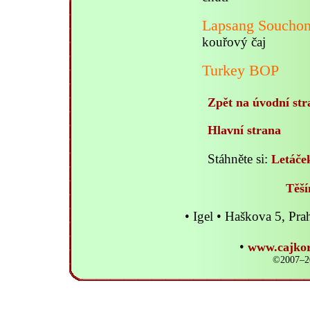
Lapsang Soucho
kouřový čaj
Turkey BOP
Zpět na úvodní str
Hlavní strana
Stáhněte si:
Letáče
Těší
• Igel • Haškova 5, P
•
www.cajkor
©2007–20