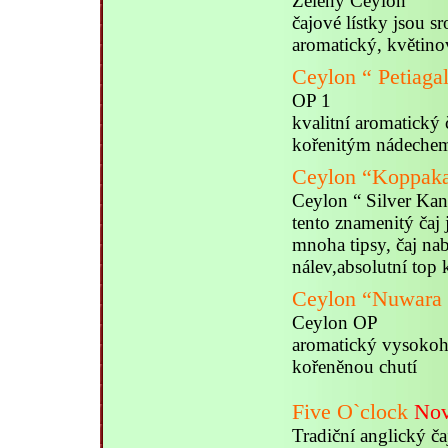
Zelený Ceylon
čajové lístky jsou s
aromatický, květin
Ceylon “ Petiagal
OP 1
kvalitní aromatický
kořenitým nádechem
Ceylon “Koppaka
Ceylon “ Silver Ka
tento znamenitý čaj j
mnoha tipsy, čaj na
nálev,absolutní top 
Ceylon “Nuwara 
Ceylon OP
aromatický vysokoho
kořeněnou chutí
Five O`clock
Nov
Tradiční anglický č