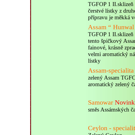
TGFOP 1 II.sklizeň
čerstvé lístky z dru
přípravu je měkká 
Assam “ Hunwal
TGFOP 1 II.sklizeň
tento špičkový Assam
fainové, krásně zpra
velmi aromatický ná
lístky
Assam-specialita
zelený Assam TGF
aromatický zelený č
Samowar
Novink
směs Assámských ča
Ceylon - speciali