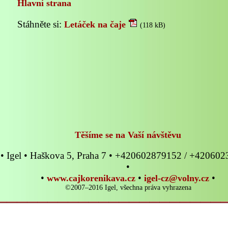
Hlavní strana
Stáhněte si:
Letáček na čaje
(118 kB)
Těšíme se na Vaší návštěvu
• Igel • Haškova 5, Praha 7 • +420602879152 / +42060
•
•
•
•
www.cajkorenikava.cz
igel-cz@volny.cz
©2007–2016 Igel, všechna práva vyhrazena