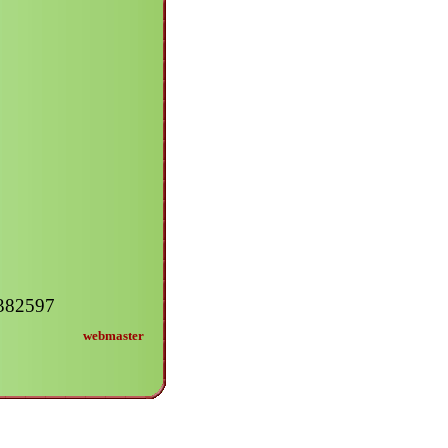
2382597
webmaster