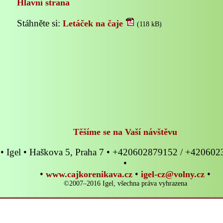
Hlavní strana
Stáhněte si:
Letáček na čaje
(118 kB)
Těšíme se na Vaší návštěvu
• Igel • Haškova 5, Praha 7 • +420602879152 / +42060
•
•
•
•
www.cajkorenikava.cz
igel-cz@volny.cz
©2007–2016 Igel, všechna práva vyhrazena