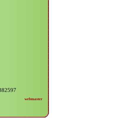
2382597
webmaster