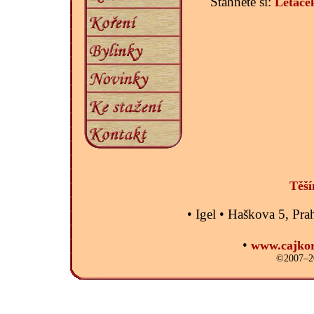
Stáhněte si:
Letáče
Těší
• Igel • Haškova 5, P
•
www.cajkor
©2007–20