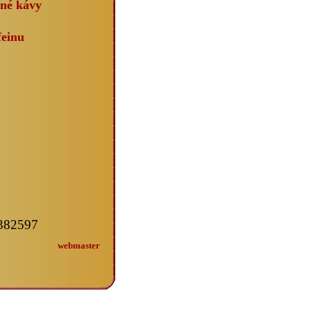
né kávy
feinu
2382597
webmaster