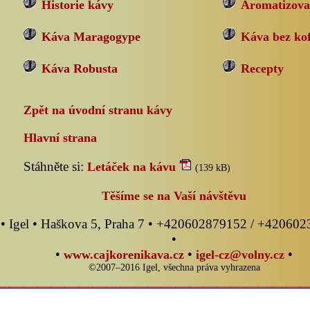
Historie kávy
Aromatizova
Káva Maragogype
Káva bez ko
Káva Robusta
Recepty
Zpět na úvodní stranu kávy
Hlavní strana
Stáhněte si:
Letáček na kávu
(139 kB)
Těšíme se na Vaší návštěvu
• Igel • Haškova 5, Praha 7 • +420602879152 / +42060
•
•
•
•
www.cajkorenikava.cz
igel-cz@volny.cz
©2007–2016 Igel, všechna práva vyhrazena