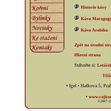
Historie kávy
Káva Maragog
Káva Arabika
Zpět na úvodní st
Hlavní strana
Stáhněte si:
Letáče
Těší
• Igel • Haškova 5, P
•
www.cajkor
©2007–20