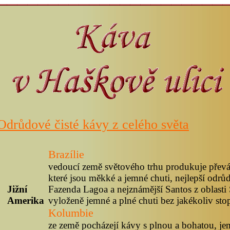
Odrůdové čisté kávy z celého světa
Brazílie
vedoucí země světového trhu produkuje přev
které jsou měkké a jemné chuti, nejlepší odrůd
Jižní
Fazenda Lagoa a nejznámější Santos z oblasti 
Amerika
vyloženě jemné a plné chuti bez jakékoliv sto
Kolumbie
ze země pocházejí kávy s plnou a bohatou, j