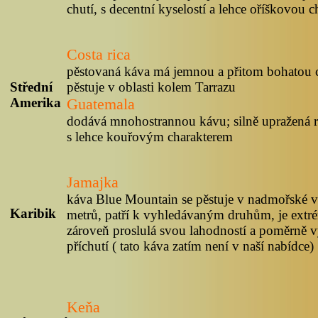
chutí, s decentní kyselostí a lehce oříškovou c
Costa rica
pěstovaná káva má jemnou a přitom bohatou ch
Střední
pěstuje v oblasti kolem Tarrazu
Amerika
Guatemala
dodává mnohostrannou kávu; silně upražená ro
s lehce kouřovým charakterem
Jamajka
káva Blue Mountain se pěstuje v nadmořské v
Karibik
metrů, patří k vyhledávaným druhům, je extré
zároveň proslulá svou lahodností a poměrně 
příchutí ( tato káva zatím není v naší nabídce)
Keňa