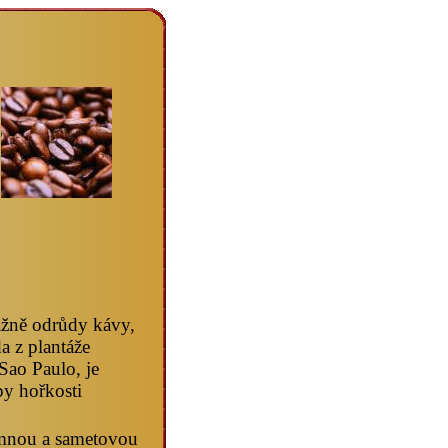
ážně odrůdy kávy,
a z plantáže
Sao Paulo, je
py hořkosti
emnou a sametovou