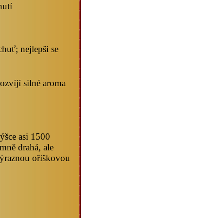
hutí
uť; nejlepší se
zvíjí silné aroma
ýšce asi 1500
mně drahá, ale
výraznou oříškovou