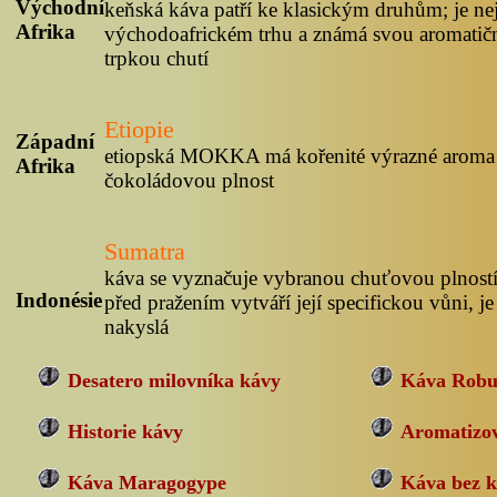
Východní
keňská káva patří ke klasickým druhům; je ne
Afrika
východoafrickém trhu a známá svou aromatičn
trpkou chutí
Etiopie
Západní
etiopská MOKKA má kořenité výrazné aroma 
Afrika
čokoládovou plnost
Sumatra
káva se vyznačuje vybranou chuťovou plností
Indonésie
před pražením vytváří její specifickou vůni, je
nakyslá
Desatero milovníka kávy
Káva Robu
Historie kávy
Aromatizo
Káva Maragogype
Káva bez k