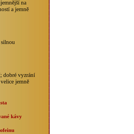
jjemnější na
ostí a jemně
silnou
; dobré vyzrání
 velice jemně
sta
vané kávy
ofeinu